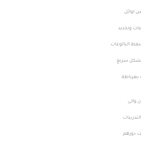
ن اوائل
ات وتحديد
فط البالوعات
 بشكل سريع
 بغرناطة
ن والى
لتدريبات
ت دورهم