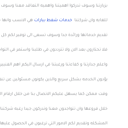
بزيارتنا وسوف تدركوا اهميتنا واهميه التعاقد معنا وسوف تج
للغايه وان شركتنا
خدمات شفط بيارات
هي الانسب وانها م
تقديم خدماتها ورائدة جدا وسوف تسعى الى توفير لكم كل م
فلا تحتارون بعد الان ولا تترددون في طلبنا واستمر في التو
واعلم جدارتنا و كفاءتنا ورغبتنا في ارسال اليكم اهم الفنيين
يؤدون الخدمه بشكل سريع والذين يكونون مسئولين عن تنف
وقت ممكن كما يسهل عليكم الاتصال بنا من خلال ارقام ا
خلال فروعها وان تتواجدون معنا وتدركون جيدا رغبه شركتنا
المشكله وتقديم لكم الامور التي ترغبون في الحصول عليها