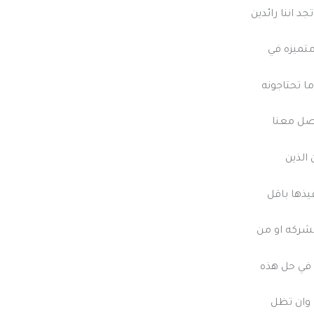
د اننا رائدين
تميزه في
ا تحتاجونه
اصل معنا
 الذين
يذها باقل
لشركه او من
 في حل هذه
 وان تظل