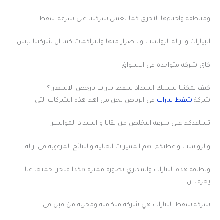
ومناطقه واحياءها الاخرى كما تعمل شركتنا على سرعه
شفط
البيارات و ازاله الرواسب
والاضرار منها والتراكمات كما ان شركتنا ليس
كاي شركه متواجده في الاسواق
كيف يمكننا تسليك انسداد شفط بيارات بارخص الاسعار ؟
شركة
شفط بيارات
في الرياض نحن من اهم هذه الشركات التي
تساعدكم على سرعه التخلص من بقايا و انسداد المواسير
والرواسب واعطيكم اهم المميزات العاليه والنتائج المرغوبه في ازاله
ونظافه هذه البيارات والمجاري بصوره مميزه هكذا فنحن جميعا عنا
يعرف ان
شركه شفط البيارات
هي شركه متكامله ومجربه من قبل في