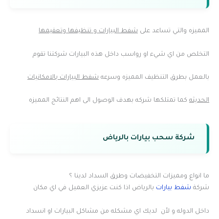
المميزه والتي تساعد على
شفط البيارات و تنظيفها وتعقيمها
التخلص من اي شيء او رواسب داخل هذه البيارات شركتنا تقوم
بالعمل بطرق التنظيف المميزه وسرعه
شفط البيارات بالامكانيات
الحديثه
كما تمتلكها شركه بهدف الوصول الى اهم النتائج المميزه
شركة سحب بيارات بالرياض
ما انواع ومميزات التخفيضات وطرق السداد لدينا ؟
شركة
شفط بيارات
بالرياض اذا كنت عزيزي العميل في اي مكان
داخل الدوله و لأن لديك اي مشكله من مشاكل البيارات او انسداد