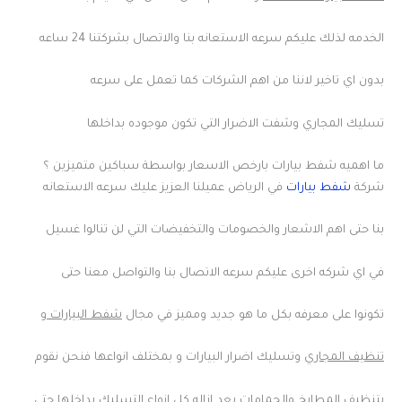
الخدمه لذلك عليكم سرعه الاستعانه بنا والاتصال بشركتنا 24 ساعه
بدون اي تاخير لاننا من اهم الشركات كما تعمل على سرعه
تسليك المجاري وشفت الاضرار التي تكون موجوده بداخلها
ما اهميه شفط بيارات بارخص الاسعار بواسطة سباكين متميزين ؟
شركة
شفط بيارات
في الرياض عميلنا العزيز عليك سرعه الاستعانه
بنا حتى اهم الاشعار والخصومات والتخفيضات التي لن تنالوا غسيل
في اي شركه اخرى عليكم سرعه الاتصال بنا والتواصل معنا حتى
تكونوا على معرفه بكل ما هو جديد ومميز في مجال
شفط البيارات و
تنظيف المجاري
وتسليك اضرار البيارات و بمختلف انواعها فنحن نقوم
بتنظيف المطابخ والحمامات بعد ازاله كل انواع التسليك بداخلها حتى