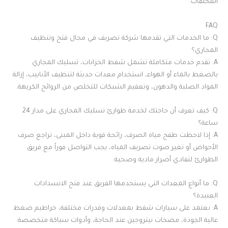
المخلفات.
FAQ
Q: ما الخدمات التي تقدمها شركة تصريف في مجال فتح وتنظيف
المجاري؟
A: تقدم خدمات متكاملة تشمل شفط الخزانات، تسليك المجاري
بالضغط بالماء أو الهواء، استخدام معدات حديثة لتنظيف الأنابيب، إزالة
المواد الصلبة والدهون، وتعقيم الشبكات للتخلص من الروائح الكريهة.
Q: كيف تعرف أن حاجتك لخدمة طوارئ تسليك المجاري على مدار 24
ساعة؟
A: إذا لاحظت طفح مياه الصرف، رائحة قوية داخل المبنى، تراجع صرف
الأحواض أو تغير صوت تصريف المياه، يجب التواصل فوراً مع فريق
الطوارئ لتفادي أضرار مادية وصحية.
Q: ما أنواع المعدات التي يستخدمها الفريق عند فتح الانسدادات
العنيدة؟
A: نعتمد على سيارات شفط بمعدلات وقدرات مختلفة، خراطيم ضغط
عالية الجودة، مضخات نيتروجين عند الحاجة، وأدوات سباكة متخصصة