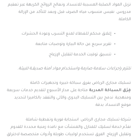
نزيل المواد الصلبة المسببة للانسداد ونعالج الروائح الكريهة عبر تعقيم
مدروس. نقيس منسوب مياه الصرف قبل وبعد للتأكد من الإزالة
الكاملة.
إغلاق محكم للغطاء لمنع التسرب وعودة الحشرات.
تقرير سريع عن حالة البيارة وتوصيات متابعة.
تنسيق توقيت الخدمة لتقليل الإزعاج.
نلتزم بإجراءات سلامة صارمة واستخدام مواد آمنة صديقـة للبيئة.
تسليك مجاري الرياض بفرق سباكة خبيرة وتجهيزات كاملة
فِرَق السباكة المدربة
متاحة على مدار الأسبوع لتقديم خدمات سريعة
ومنهجية. ندمج بين التسليك اليدوي والآلي والتفقد بالكاميرا لتحديد
موقع الانسداد بدقة.
شركة تسليك مجاري الرياض: استجابة فورية وتغطية شاملة
نقدّم
خدمة تسليك
للمنازل والمنشآت مع نافذة زمنية محددة للقدوم
وتقليل الإزعاج. الفرق تستخدم لولبيات طويلة وأدوات متخصصة لاختراق