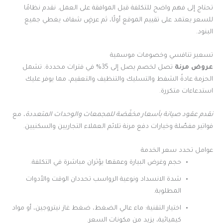
تحتاج إلى فهم واضح للتكلفة قبل الموافقة على العمل. نقدم نظامًا
للسعر يعتمد على تقييم الموقع أولًا، ثم عرضٍ شفاف يغطي جميع
البنود.
تسعير تنافسي وخصومات موسمية
عروض مرنة
تصل لخصم يصل إلى 35% في فترات محددة. تشمل
الحزمة عادةً الشفط والتسليك والتنظيف والتعقيم، مما يوفر عليك
استدعاءات متكررة.
نقدم عقود صيانة بأسعار مخفّضة للمجمعات والوحدات المتعددة
، مع
فواتير مفصّلة وخيارات دفع مرنة تلائم العملاء التجاريين والسكنيين.
عوامل تحدد سعر الخدمة
حجم وغرض البيارة وعمقها يؤثران مباشرة في التكلفة.
شدة الانسداد ونوعية الرواسب تحددان الوقت والأدوات
المطلوبة.
اختيار التقنية: ماء عالي الضغط، ضغط غاز نيتروجين، أو مواد
كيميائية، يزيد من مكونات السعر.