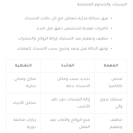
الترسبات والشحوم المتصلبة.
فرق سباكة مدرّبة تتعامل مع كل حالات الانسداد.
كاميرات تفقدية لتشخيص دقيق قبل البدء.
تنظيف وتعقيم بعد التسليك لإزالة الروائح والحشرات.
توثيق الحالة قبل وبعد وشرح سبب الانسداد للعملاء.
المهمة
الفائدة
التغطية
فحص
تحديد سبب ومكان
منازل ومباني
بالكاميرا
الانسداد بدقة
تجارية
تسليك يدوي
إزالة الترسبات دون تلف
شامل الأحياء
وآلي
الأنابيب
تنظيف
منع الروائح والآفات بعد
زيارات متابعة
وتعقيم
العمل
دورية