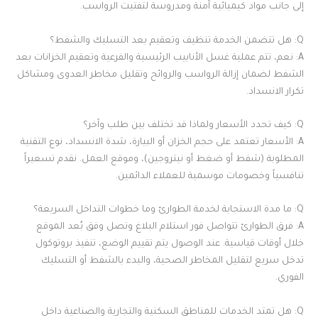
إلى جانب مواد كيميائية آمنة ومدروسة لتفتيت الرواسب.
Q: هل تتضمن الخدمة تنظيف وتعقيم بعد التسليك والشفط؟
A: نعم، تتم عملية غسل الأنابيب الرئيسية والفرعية وتعقيم الخزانات بعد
الشفط لضمان إزالة الرواسب والروائح وتقليل مخاطر العدوى ومشاكل
تكرار الانسداد.
Q: كيف تحدد الأسعار ولماذا قد تختلف بين طلب وآخر؟
A: الأسعار تعتمد على حجم الخزان أو البيارة، شدة الانسداد، نوع التقنية
المطلوبة (شفط أو ضغط أو نيتروجين)، وموقع العمل. نقدم تسعيراً
تنافسياً وخصومات موسمية للعملاء الدائمين.
Q: ما مدة الاستجابة لخدمة الطوارئ وما خطوات التداخل السريعة؟
A: فرق الطوارئ تتواصل فور استلام البلاغ وتصل وفق بُعد الموقع
خلال أوقات قياسية. عند الوصول يتم تقييم الوضع، تنفيذ بروتوكول
تدخل سريع لتقليل المخاطر الصحية، والبدء بالشفط أو التسليك
الفوري.
Q: هل تمتد الخدمات للمناطق السكنية والتجارية والصناعية داخل