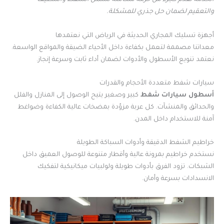
الخدمة تُقدَّم كجزء من حزمة متكاملة تشمل الشفط والتنظيف
والتعقيم لضمان حل جذري للمشكلة.
أجهزة تسليك المجاري الحديثة في الرياض التي نعتمدها
معداتنا مصممة لتعمل بكفاءة داخل الأحياء الضيقة والمواقع الواسعة.
نعتمد تنويع الأسطول والأدوات لضمان أداء ثابت وسرعة إنجاز.
سيارات شفط متعددة الأحجام والقدرات
أسطول سيارات شفط
كبير وصغير يتيح الوصول إلى المنازل والفلل
والحدائق والمنشآت. كل عربة مزوّدة بمضخات عالية الكفاءة وضواغط
آمنة للاستخدام داخل المدن.
خراطيم الشفط الدقيقة وأدوات السباكة الطويلة
نستخدم خراطيم بمرونة عالية وأقطار متنوعة للوصول العميق داخل
الشبكات. تزود الفرق بأدوات طويلة ولولبيات ميكانيكية لتفكيك
الانسدادات بسرعة وأمان.