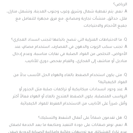
الرياض؟
A: نعم، يتم تغطية شمال وشرق وغرب وجنوب المدينة، وتشمل منازل،
فلل، حدائق، منشآت تجارية ومصانع، مع فرق مجهزة للتعامل مع
جميع الأحجام والاحتياجات.
Q: ما الاحتياطات المنزلية التي تنصح باتباعها لتجنب انسداد المجاري؟
A: تجنب سكب الزيوت والدهون في المصارف، استخدام مصافٍ عند
الأحواض، التخلص من المواد الصلبة في نفايات مناسبة، وعدم إدخال
مناديل أو مناشف إلى المجاري، والقيام بفحص دوري للأنابيب.
Q: متى يكون استخدام الضغط بالماء والهواء الحل الأنسب بدلاً من
المواد الكيميائية؟
A: عند وجود انسدادات ميكانيكية أو تراكمات صلبة مثل الجذور أو
الرواسب المتصلبة، يكون الضغط المتدرج بالماء أو الهواء فعالاً أكثر
وأقل ضرراً على الأنابيب من الاستخدام المفرط للمواد الكيميائية.
Q: هل تقدمون ضماناً على أعمال الشفط والتسليك؟
A: نعم، نوفر ضمانات على جودة التنفيذ ومتابعة ما بعد الخدمة لضمان
عدم تكرار المشكلة، مع توجيهات وقائية وإمكانية الصيانة الدورية ضمن