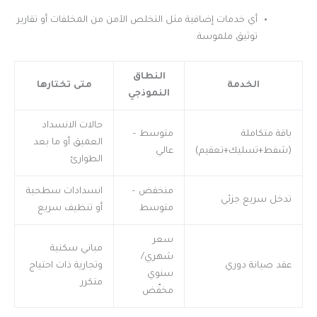
أي خدمات إضافية مثل التخلص الآمن من المخلفات أو تقارير
توثيق ملموسة.
النطاق
الخدمة
متى تختارها
النموذجي
حالات الانسداد
باقة متكاملة
متوسط –
العميق أو ما بعد
(شفط+تسليك+تعقيم)
عالي
الطوارئ
منخفض –
انسدادات سطحية
تدخل سريع جزئي
متوسط
أو تنظيف سريع
سعر
مباني سكنية
شهري/
عقد صيانة دوري
وتجارية ذات احتياج
سنوي
متكرر
مخفّض