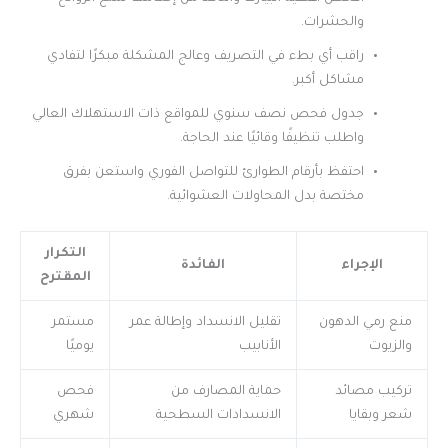
والحشرات.
راقب أي بطء في التصريف وعالج المشكلة مبكرًا لتفادي
مشاكل أكبر.
جدول فحص نصف سنوي للمواقع ذات الاستهلاك العالي
واطلب تنظيفًا وقائيًا عند الحاجة.
احتفظ بأرقام الطوارئ للتواصل الفوري واستعن بفرق
مختصة بدل المحاولات العشوائية.
التكرار
الإجراء
الفائدة
المقترح
منع رمي الدهون
تقليل الانسداد وإطالة عمر
مستمر
والزيوت
الأنابيب
يوميًا
تركيب مصائد
حماية المصارف من
فحص
شعر وبقايا
الانسدادات السطحية
شهري