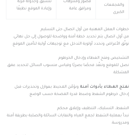
قصور ومتنزهات
تنسيق وجدولة مرنة
والمجمعات
ومرافق عامة
وإعادة الموقع نظيفًا
الكبرى
خطوات العمل المهنية من أول اتصال حتى التسليم
من أول اتصال يتم تحديد خطة آمنة وواضحة للوصول إلى حل نهائي.
نوثّق الأعراض ونحدد أولوية التدخل مع توجيهات أولية لتأمين الموقع.
التشخيص وفتح الغطاء وإدخال الخرطوم
نصل للموقع وننفّذ فحصًا بصريًا وقياس منسوب السائل لتحديد عمق
المشكلة.
نفتح الغطاء بأدوات آمنة
ونؤمّن المحيط بعوازل وتحذيرات قبل
إدخال خرطوم الشفط وضبط قدرة المضخة حسب الوضع.
الشفط، التسليك، التنظيف وإغلاق محكم
نبدأ بعملية الشفط لجمع المياه والنفايات السائلة والصلبة بطريقة آمنة
ومدروسة.