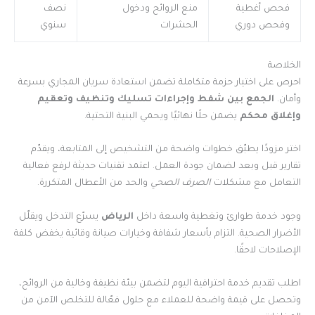
فحص أغطية
منع الروائح ودخول
نصف
وفحص دوري
الحشرات
سنوي
الخلاصة
احرص على اختيار حزمة متكاملة تضمن استعادة سريان المجاري بسرعة
وأمان.
الجمع بين شفط وإجراءات تسليك وتنظيف وتعقيم
وإغلاق محكم
يضمن حلًا نهائيًا ويحمي البنية التحتية.
اختر مزودًا يطبّق خطوات واضحة من التشخيص إلى المتابعة، ويقدّم
تقارير قبل وبعد لضمان جودة العمل. اعتمد تقنيات حديثة لرفع فعالية
التعامل مع مشكلات
الصرف الصحي
والحد من الأعطال المتكررة.
وجود خدمة طوارئ وتغطية واسعة داخل
الرياض
يسرّع التدخل ويقلّل
الأضرار الصحية. التزام بأسعار شفافة وخيارات صيانة وقائية يخفض كلفة
الإصلاحات لاحقًا.
اطلب تقديم خدمة احترافية اليوم لتضمن بيئة نظيفة وخالية من الروائح،
وتحصل على قيمة واضحة للعملاء مع حلول فعّالة للتخلص الآمن من