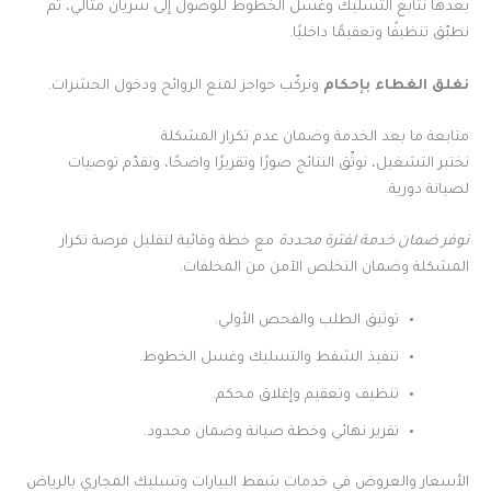
بعدها نتابع التسليك وغسل الخطوط للوصول إلى سريان مثالي، ثم
نطبّق تنظيفًا وتعقيمًا داخليًا.
نغلق الغطاء بإحكام
ونركّب حواجز لمنع الروائح ودخول الحشرات.
متابعة ما بعد الخدمة وضمان عدم تكرار المشكلة
نختبر التشغيل، نوثّق النتائج صورًا وتقريرًا واضحًا، ونقدّم توصيات
لصيانة دورية.
نوفر ضمان خدمة لفترة محددة
مع خطة وقائية لتقليل فرصة تكرار
المشكلة وضمان التخلص الآمن من المخلفات.
توثيق الطلب والفحص الأولي.
تنفيذ الشفط والتسليك وغسل الخطوط.
تنظيف وتعقيم وإغلاق محكم.
تقرير نهائي وخطة صيانة وضمان محدود.
الأسعار والعروض في خدمات شفط البيارات وتسليك المجاري بالرياض