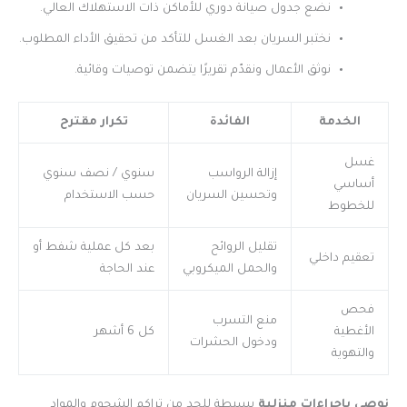
نضع جدول صيانة دوري للأماكن ذات الاستهلاك العالي.
نختبر السريان بعد الغسل للتأكد من تحقيق الأداء المطلوب.
نوثق الأعمال ونقدّم تقريرًا يتضمن توصيات وقائية.
الخدمة
الفائدة
تكرار مقترح
غسل
إزالة الرواسب
سنوي / نصف سنوي
أساسي
وتحسين السريان
حسب الاستخدام
للخطوط
تقليل الروائح
بعد كل عملية شفط أو
تعقيم داخلي
والحمل الميكروبي
عند الحاجة
فحص
منع التسرب
الأغطية
كل 6 أشهر
ودخول الحشرات
والتهوية
نوصي بإجراءات منزلية
بسيطة للحد من تراكم الشحوم والمواد