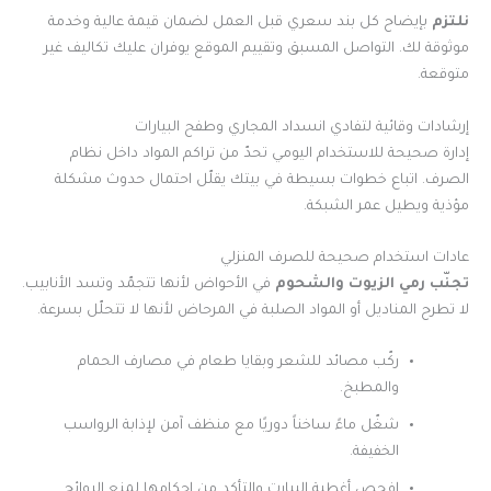
نلتزم
بإيضاح كل بند سعري قبل العمل لضمان قيمة عالية وخدمة
موثوقة لك. التواصل المسبق وتقييم الموقع يوفران عليك تكاليف غير
متوقعة.
إرشادات وقائية لتفادي انسداد المجاري وطفح البيارات
إدارة صحيحة للاستخدام اليومي تحدّ من تراكم المواد داخل نظام
الصرف. اتباع خطوات بسيطة في بيتك يقلّل احتمال حدوث مشكلة
مؤذية ويطيل عمر الشبكة.
عادات استخدام صحيحة للصرف المنزلي
تجنّب رمي الزيوت والشحوم
في الأحواض لأنها تتجمّد وتسد الأنابيب.
لا تطرح المناديل أو المواد الصلبة في المرحاض لأنها لا تتحلّل بسرعة.
ركّب مصائد للشعر وبقايا طعام في مصارف الحمام
والمطبخ.
شغّل ماءً ساخناً دوريًا مع منظف آمن لإذابة الرواسب
الخفيفة.
افحص أغطية البيارت والتأكد من إحكامها لمنع الروائح