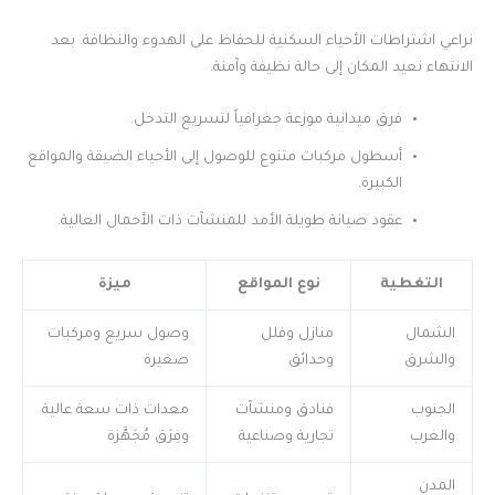
نراعي اشتراطات الأحياء السكنية للحفاظ على الهدوء والنظافة. بعد
الانتهاء نعيد المكان إلى حالة نظيفة وآمنة.
فرق ميدانية موزعة جغرافياً لتسريع التدخل.
أسطول مركبات متنوع للوصول إلى الأحياء الضيقة والمواقع
الكبيرة.
عقود صيانة طويلة الأمد للمنشآت ذات الأحمال العالية.
التغطية
نوع المواقع
ميزة
الشمال
منازل وفلل
وصول سريع ومركبات
والشرق
وحدائق
صغيرة
الجنوب
فنادق ومنشآت
معدات ذات سعة عالية
والغرب
تجارية وصناعية
وفِرَق مُجَهَّزة
المدن