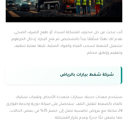
أنت تبحث عن حل محترف لمشكلة انسداد أو طفح الصرف الصحي.
نقدم لك نهجًا منظّمًا يبدأ بالتشخيص ثم فتح البيارة، إدخال الخرطوم،
تشغيل الشفط لسحب المياه والمواد الصلبة، تليها عملية تنظيف
وتعقيم وإغلاق محكم.
شركة شفط بيارات بالرياض
نستخدم معدات حديثة، سيارات متعددة الأحجام، وتقنيات تسليك
بالماء بالضغط لتقليل التلف.
ستحصل على صيانة دورية وخدمة طوارئ
24 ساعة
مع عروض تنافسية تصل إلى خصم 35% في بعض الحالات،
مما يضمن حلًا جذريًا وعدم تكرار المشكلة.