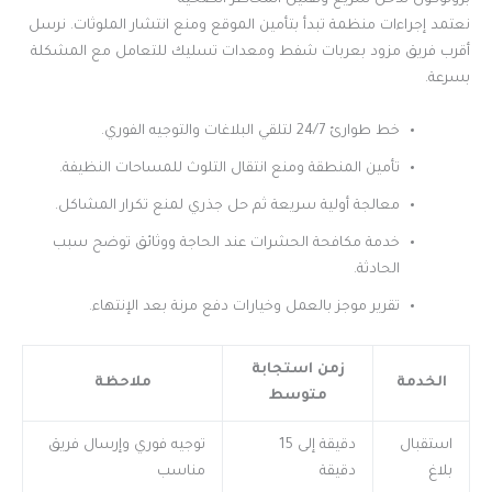
بروتوكول تدخل سريع وتقليل المخاطر الصحية
نعتمد إجراءات منظمة تبدأ بتأمين الموقع ومنع انتشار الملوثات. نرسل
أقرب فريق مزود بعربات شفط ومعدات تسليك للتعامل مع المشكلة
بسرعة.
خط طوارئ 24/7 لتلقي البلاغات والتوجيه الفوري.
تأمين المنطقة ومنع انتقال التلوث للمساحات النظيفة.
معالجة أولية سريعة ثم حل جذري لمنع تكرار المشاكل.
خدمة مكافحة الحشرات عند الحاجة ووثائق توضح سبب
الحادثة.
تقرير موجز بالعمل وخيارات دفع مرنة بعد الإنتهاء.
زمن استجابة
الخدمة
ملاحظة
متوسط
استقبال
دقيقة إلى 15
توجيه فوري وإرسال فريق
بلاغ
دقيقة
مناسب