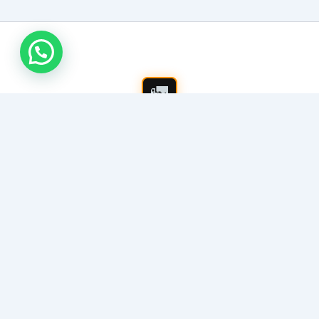
شركة شفط بيارات بالرياض
خدمات شفط وتنظيف البيارات بأحدث الوايتات (كبيرة وصغيرة).
نقدم حلولاً جذرية لتسليك المجاري المستعصية، تنظيف
المناهيل، وسحب مياه الصرف الصحي بسرعة وكفاءة عالية