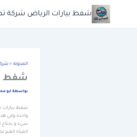
خطي
لى
شفط بيارات الرياض شركة ت
لمحتوى
المدونة
»
شركة
شفط بي
بواسطة
ابو مح
شفط بيارات حي
واحده وفي هذه
سيء و يحتاج ال
المياه الغير 