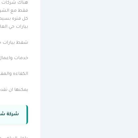
هناك شركات مت
فقط مع الشركا
كل فتره بسيطه
بيارات حي الع
شفط بيارات ح
خدمات واعما
الكفاءه والمق
يمكنها ان تقد
شركة شفط