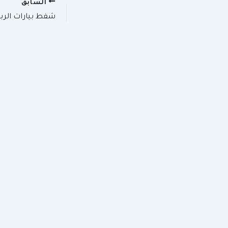
السابق
شفط بيارات الربو