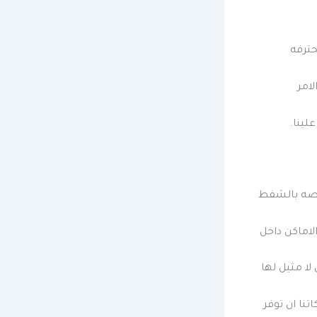
حترفه
لامر
لينا.
خاصه بالشفط
لاماكن داخل
لا مثيل لها
نا ان توفر