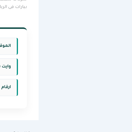
بيارات فى الر
الموق
وايت 
ارقام