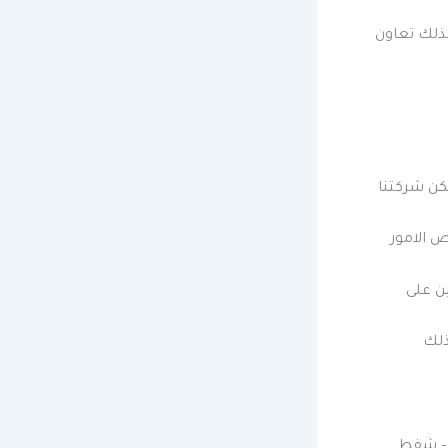
لذلك تعاون
ن شركتنا
 الامور
ن على
ذلك
 – شفط