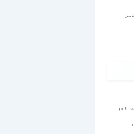
ت
اكثر
ا الامر
ل