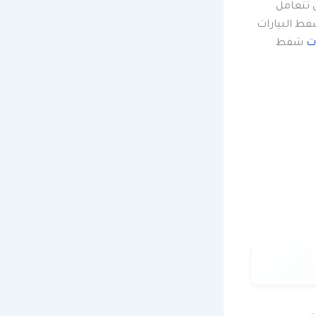
 تتعامل
فط البيارات
ات
شفط