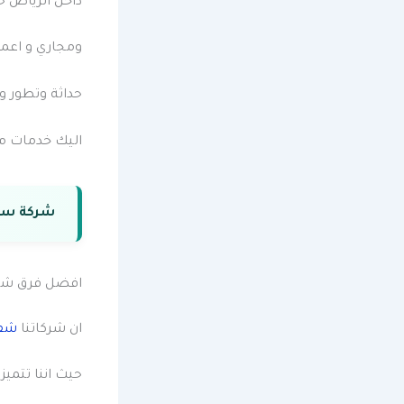
داخل الرياض ح
ومجاري و اعما
حداثة وتطور و
اليك خدمات مت
شركة سحب
افضل فرق شفط
ان شركاتنا
شفط
حيث اننا تتميز