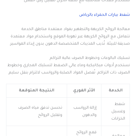
تُستخدم معدات متناسبة مع سعة الخزان لتقليل زمن العمل.
شفط بيارات الحمراء بالرياض
معالجة الروائح الكريهة والتطهير بمواد معتمدة مناطق الخدمة
نتعامل مع الروائح الكريهة عبر تهوية الموقع واستخدام مواد معتمدة
صديقة للبيئة. تُذيب المذيبات المتخصصة الدهون بدون إيذاء المواسير.
تسليك البالوعات وخطوط الصرف عالية التراكم
نستخدم أدوات ميكانيكية وماء عالي الضغط لتسليك المجاري وخطوط
الصرف ذات التراكم. نُفصل المواد الصلبة والرواسب لالتزام بنقل سليم.
الخدمة
الأثر الفوري
النتيجة المتوقعة
شفط
إزالة الرواسب
تحسن تدفق مياه الصرف
وغسيل
والدهون
وتقليل الروائح
الخزانات
قمع الروائح