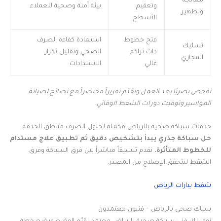
معالجة
وتعقيم
بيئة آمنة وصحية للعملاء
وتطهير
الأسطح
فتح خطوط
استعادة كفاءة الصرف
تسليك
ذات تراكم
الصحي وتقليل تكرار
المجاري
عالي
الانسدادات
نفحص بصريًا بعد العمل ونقدّم تقريراً مختصراً مع نصائح لصيانة
المواسير وتوقيت دورات الشفط الوقائي.
خدمات سباكة صحية بالرياض مكملة لحلول الصرف مناطق الخدمة
حل سباكة جذري يبدأ بتشخيص دقيق ثم تطبيق علاج مستدام
للخطوط المتأثرة.
نقدم تنسيقاً مباشراً بين فرق السباكة وفرق
الشفط ليتحقق الإصلاح من المصدر.
شفط بيارات الرياض
سباك صحي بالرياض – فنيون معتمدون