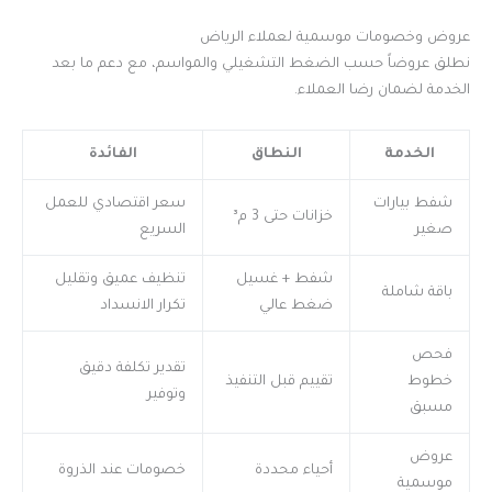
عروض وخصومات موسمية لعملاء الرياض
نطلق عروضاً حسب الضغط التشغيلي والمواسم، مع دعم ما بعد
الخدمة لضمان رضا العملاء.
الخدمة
النطاق
الفائدة
شفط بيارات
سعر اقتصادي للعمل
خزانات حتى 3 م³
صغير
السريع
شفط + غسيل
تنظيف عميق وتقليل
باقة شاملة
ضغط عالي
تكرار الانسداد
فحص
تقدير تكلفة دقيق
خطوط
تقييم قبل التنفيذ
وتوفير
مسبق
عروض
أحياء محددة
خصومات عند الذروة
موسمية