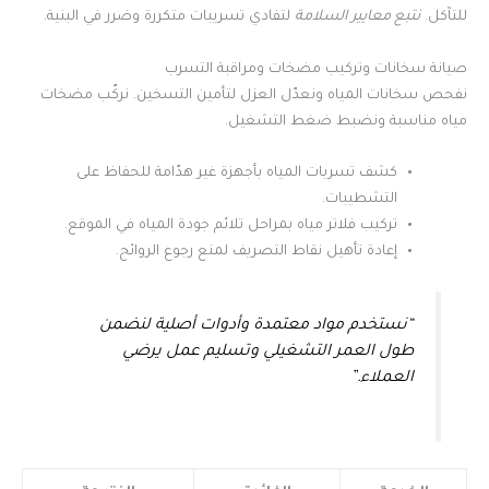
للتآكل.
نتبع معايير السلامة
لتفادي تسريبات متكررة وضرر في البنية.
صيانة سخانات وتركيب مضخات ومراقبة التسرب
نفحص سخانات المياه ونعدّل العزل لتأمين التسخين. نركّب مضخات
مياه مناسبة ونضبط ضغط التشغيل.
كشف تسربات المياه بأجهزة غير هدّامة للحفاظ على
التشطيبات.
تركيب فلاتر مياه بمراحل تلائم جودة المياه في الموقع.
إعادة تأهيل نقاط التصريف لمنع رجوع الروائح.
“نستخدم مواد معتمدة وأدوات أصلية لنضمن
طول العمر التشغيلي وتسليم عمل يرضي
العملاء.”