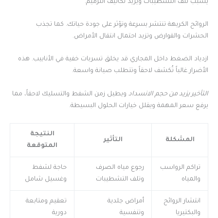
يسبب تلف التشطيبات ويزيد تكاليف الترميم.
الروائح الكريهة تنتشر بسرعة وتؤثر على جودة حياتك. كما تجذب
الحشرات والقوارض وتزيد احتمال انتقال الأمراض.
ازدياد الضغط داخل المجاري قد يخلق تسربات خفية في الأنابيب. هذه
الأضرار غالباً تُكشف لاحقاً وتتطلب صيانة واسعة.
التأخير يزيد من حجم الانسداد
ويطيل زمن الشفط والتسليك لاحقاً، مما
يرفع سعر المهمة ويقلل خيارات الحلول البسيطة.
النتيجة
المشكلة
التأثير
المتوقعة
تراكم الرواسب
رجوع مياه الصرف
حاجة لشفط
والمياه
وتلف التشطيبات
وغسيل شامل
انتشار الروائح
أمراض جلدية
تعقيم ومتابعة
والبكتيريا
وتنفسية
دورية