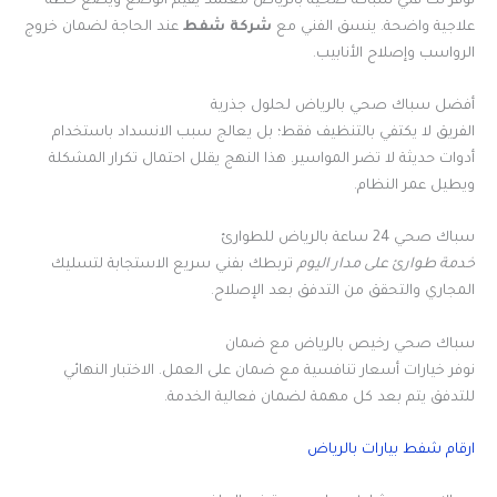
نوفر لك فني سباكة صحية بالرياض معتمد يقيّم الوضع ويضع خطة
علاجية واضحة. ينسق الفني مع
شركة شفط
عند الحاجة لضمان خروج
الرواسب وإصلاح الأنابيب.
أفضل سباك صحي بالرياض لحلول جذرية
الفريق لا يكتفي بالتنظيف فقط؛ بل يعالج سبب الانسداد باستخدام
أدوات حديثة لا تضر المواسير. هذا النهج يقلل احتمال تكرار المشكلة
ويطيل عمر النظام.
سباك صحي 24 ساعة بالرياض للطوارئ
خدمة طوارئ على مدار اليوم
تربطك بفني سريع الاستجابة لتسليك
المجاري والتحقق من التدفق بعد الإصلاح.
سباك صحي رخيص بالرياض مع ضمان
نوفر خيارات أسعار تنافسية مع ضمان على العمل. الاختبار النهائي
للتدفق يتم بعد كل مهمة لضمان فعالية الخدمة.
ارقام شفط بيارات بالرياض