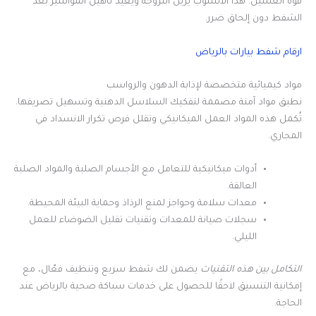
قوة الغسيل. هذا الأسلوب يزيل اللزوجة ويعيد تأهيل المواسير بعد
الشفط دون إلحاق ضرر.
ارقام شفط بيارات بالرياض
مواد كيميائية متخصصة لإذابة الدهون والرواسب
نطبق مواد آمنة مصممة لتفكيك السلاسل الدهنية وتسهيل تصريفها.
تُكمل هذه المواد العمل الميكانيكي وتقلل فرص تكرار الانسداد في
المجاري.
أدوات ميكانيكية للتعامل مع الأجسام الصلبة والمواد الصلبة
العالقة.
معدات سلامة وحواجز لمنع الرذاذ وحماية البيئة المحيطة.
سجلات صيانة للمعدات وتقنيات تقليل الضوضاء للعمل
الليلي.
التكامل بين هذه التقنيات
يضمن لك شفط سريع وتنظيف فعّال، مع
إمكانية التنسيق لاحقًا للحصول على خدمات سباكة صحية بالرياض عند
الحاجة.