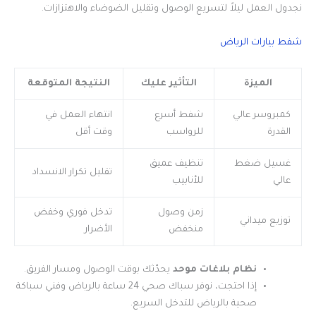
نجدول العمل ليلاً لتسريع الوصول وتقليل الضوضاء والاهتزازات.
شفط بيارات الرياض
الميزة
التأثير عليك
النتيجة المتوقعة
كمبروسر عالي
شفط أسرع
انتهاء العمل في
القدرة
للرواسب
وقت أقل
غسيل ضغط
تنظيف عميق
تقليل تكرار الانسداد
عالي
للأنابيب
زمن وصول
تدخل فوري وخفض
توزيع ميداني
منخفض
الأضرار
نظام بلاغات موحد
يحدّثك بوقت الوصول ومسار الفريق.
إذا احتجت، نوفر سباك صحي 24 ساعة بالرياض وفني سباكة
صحية بالرياض للتدخل السريع.