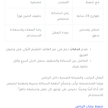
مع شفط
المصدر
مصغرة
زمن استجابة
طوارئ 24 ساعة
تخفيف الضرر فوراً
منخفض
ضمان وفحص
رضا العملاء واستعادة
جودة العمل
تدفق
الاستخدام
نقدم
خدمات
دعم فني عبر الهاتف للتقييم الأولي قبل وصول
الفريق.
التكامل بين السباكة والتنظيف يجعل الحل أسرع وأقل
تكلفة عليك.
أعمال التركيب والصيانة الصحية داخل الرياض
فِرقنا المتخصصة تركّب وتصلّح أنظمة السباكة بسرعة ومهنية لتضمن
لك أداءً آمنًا ومتينًا. نحرص على توثيق كل عمل وتسليمه جاهزاً
للاستخدام.
شفط بيارات الرياض