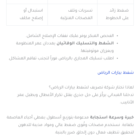
ضغط زائد
تسربات وتلف
استبدال أو
على الخطوط
المضخات المنزلية
إصلاح مكلف
الفحص المبكر يوفر عليك نفقات الإصلاح الشامل.
الشفط والتسليك الوقائيان
يمددان عمر المنظومة
ويعززان موثوقيتها.
اطلب تسليك المجاري بالرياض فوراً لتجنب تفاقم المشاكل.
شفط بيارات الرياض
لماذا تختار شركة تصريف لشفط بيارات الرياض؟
تدخلنا الميداني يركّز على حل جذري يقلل تكرار الأعطال ويطيل عمر
الأنابيب.
خبرة وسرعة استجابة
مدعومة بتوزيع أسطول يغطي أحياء العاصمة
بكفاءة. نستخدم مضخات وقُوى ضغط عالي ومواد مذيبة للدهون
لتحقيق تنظيف فعال دون إلحاق ضرر بالبنية.