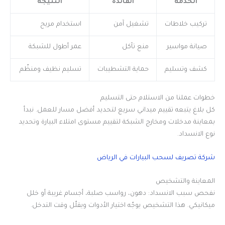
الخدمة
الفائدة
النتيجة
تركيب خلاطات
تشغيل آمن
استخدام مريح
صيانة مواسير
منع تآكل
عمر أطول للشبكة
كشف وتسليم
حماية التشطيبات
تسليم نظيف ومنظّم
خطوات عملنا من الاستلام حتى التسليم
كل بلاغ يتبعه تقييم ميداني سريع لتحديد أفضل مسار للعمل. نبدأ
بمعاينة مدخلات ومخارج الشبكة لتقييم مستوى امتلاء البيارة وتحديد
نوع الانسداد.
شركة تصريف لسحب البيارات في الرياض
المعاينة والتشخيص
نفحص سبب الانسداد: دهون، رواسب صلبة، أجسام غريبة أو خلل
ميكانيكي. هذا التشخيص يوجّه اختيار الأدوات ويقلّل وقت التدخل.