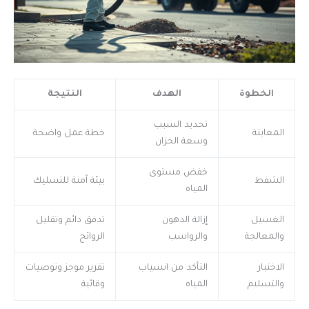
الخطوة
الهدف
النتيجة
تحديد السبب
المعاينة
خطة عمل واضحة
وسعة الخزان
خفض مستوى
الشفط
بيئة آمنة للتسليك
المياه
الغسيل
إزالة الدهون
تدفق دائم وتقليل
والمعالجة
والرواسب
الروائح
الاختبار
التأكد من انسياب
تقرير موجز وتوصيات
والتسليم
المياه
وقائية