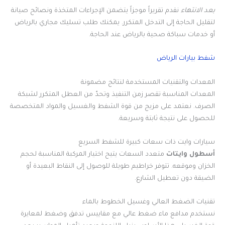
بعد الانتهاء
نقدم تقريراً موجزاً يتضمن الإجراءات المتخذة ونصائح صيانة
لتقليل الحاجة إلى التدخل المتكرر. يمكنك طلب تسليك مجاري بالرياض
أو خدمات سباكة صحية بالرياض عند الحاجة.
شفط بيارات الرياض
المعدات والتقنيات المستخدمة لنتائج مضمونة
المعدات المناسبة تقصر زمن التنفيذ وتحدّ من العطل المتكرر لشبكة
الصرف. نعتمد على مزيج من قوة الشفط والغسيل والمواد المتخصصة
للحصول على نتيجة ثابتة وسريعة.
سيارات وايت ذات سعات كبيرة للشفط السريع
أسطول وايتات
متعدد السعات يتيح اختيار المركبة المناسبة لحجم
الخزان وموقعه. تتوفر خراطيم طويلة للوصول إلى النقاط البعيدة أو
الضيقة دون تعطيل الشارع.
تقنيات الضغط العالي وغسيل الخطوط بالماء
نستخدم مدافع ماء ضغط عالي مع مقاييس تدفق وضغط لمعايرة