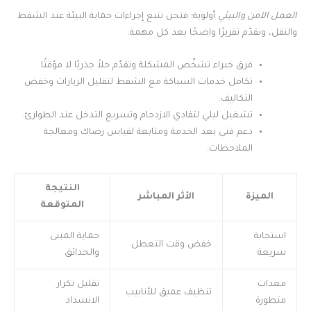
العمل الآمن والبيئي
أولوية؛ فنحن نتبع إجراءات حماية البيئة عند الشفط
والنقل، ونقدّم تقريرًا واضحًا بعد كل مهمة.
فرق خبراء تشخّص المشكلة وتقدّم حلاً جذريًا لا مؤقتًا.
تكامل خدمات السباكة مع الشفط لتقليل الزيارات وخفض
التكاليف.
تشغيل ليلي لتفادي الازدحام وتسريع التدخل عند الطوارئ.
دعم فني بعد الخدمة ومتابعة لقياس رضاك ومعالجة
الملاحظات.
النتيجة
الميزة
الأثر المباشر
المتوقعة
استجابة
حماية المبنى
خفض وقت التعطل
سريعة
والحدائق
معدات
تقليل تكرار
تنظيف عميق للأنابيب
متطورة
الانسداد