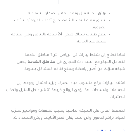
نوثق
الحالة قبل وبعد العمل لضمان الشفافية.
ننسق معك لتنفيذ الشفط خارج أوقات الذروة أو ليلاً عند
الضرورة.
ندعم طلبات سباك صحي 24 ساعة بالرياض وفني سباكة
صحية عند الحاجة.
لماذا تحتاج إلى شفط بيارات في الرياض الآن؟ مناطق الخدمة
التعامل المبكر مع انسدادات المجاري في
مناطق الخدمة
يحمي
شبكة منزلك من أضرار باهظة ويمنع تفاقم المشاكل بسرعة.
امتلاء البيارات يرفع منسوب مياه الصرف ويزيد احتمال رجوعها إلى
الحمامات والساحات. هذا يؤدي لروائح كريهة تنتشر داخل المنزل وتجذب
الحشرات.
الضغط العالي على الشبكة الداخلية يسبب تشققات ومواسير تسرّب
المياه. تراكم الدهون والرواسب يقلل قطر الأنابيب ويكرر الانسدادات.